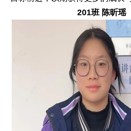
201班 陈昕瑶